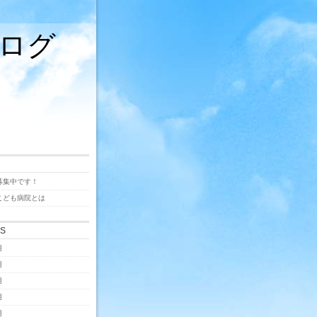
ログ
募集中です！
こども病院とは
ES
月
月
月
月
月