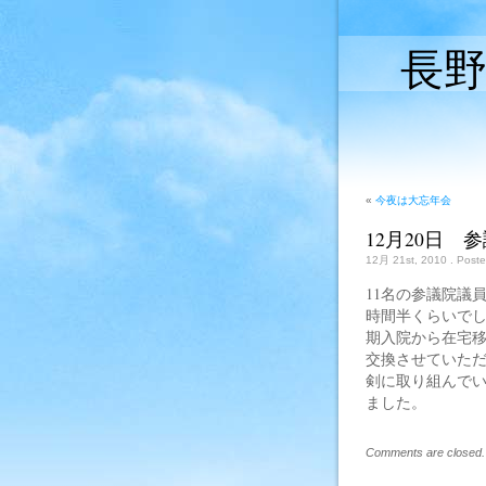
長
«
今夜は大忘年会
12月20日
12月 21st, 2010
. Post
11名の参議院議
時間半くらいで
期入院から在宅
交換させていた
剣に取り組んで
ました。
Comments are closed.