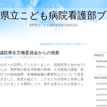
野県立こども病院看護部ブ
長野県立こども病院看護部の徒然日記
12月23日サンタクロースがやってきた！
»
 参議院厚生労働委員会からの視察
PAGES
12
ed in
未分類
コメントを受け付けていません
月
看護職員
20
員の方々が訪問してくださいました。現場見学と合わせて1
日
長野県立
したが、長野県の新生児医療の特徴、小児救急の課題、長
参
議
移行での地域連携、多職種協働の重要性などについて意見
院
ARCHIV
だきました。政党を超えて、こどもたちの現在と未来に真
厚
生
いただけることを期待しつつ、多忙な皆さんをお見送りし
2026年8
労
働
2026年5
委
2026年3
員
会
2026年2
か
ら
2025年6