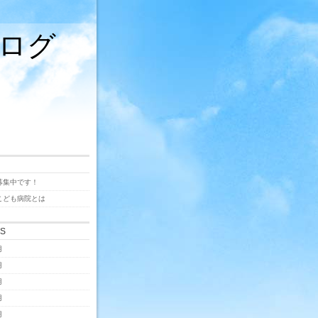
ログ
募集中です！
こども病院とは
ES
月
月
月
月
月