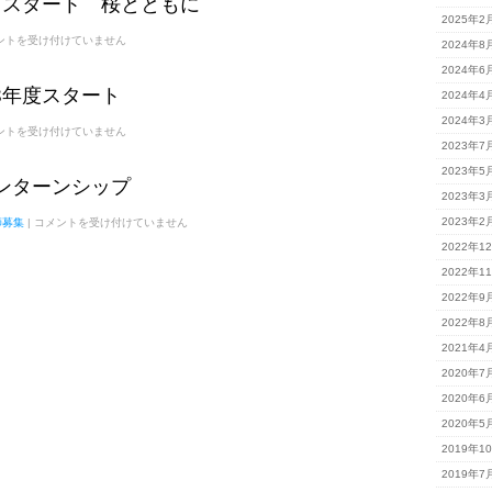
いよスタート 桜とともに
2025年2
ントを受け付けていません
2024年8
2024年6
8年度スタート
2024年4
2024年3
1
ントを受け付けていません
2023年7
2023年5
 インターンシップ
2023年3
3/17，
2023年2
師募集
|
コメントを受け付けていません
18
2022年1
イ
ン
2022年1
タ
ー
2022年9
ン
2022年8
シ
ッ
2021年4
プ
は
2020年7
2020年6
2020年5
2019年1
2019年7