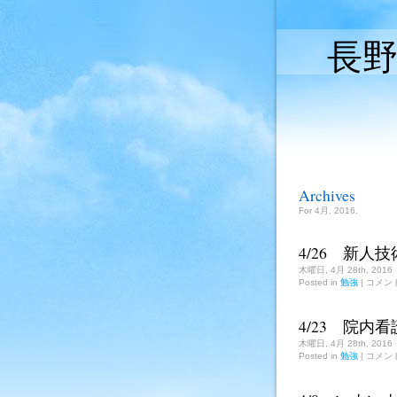
長
Archives
For 4月, 2016.
4/26 新人
木曜日, 4月 28th, 2016
4/26
Posted in
勉強
|
コメン
新
人
技
4/23 院内
術
研
木曜日, 4月 28th, 2016
修
4/23
Posted in
勉強
|
コメン
院
終
内
了
看
は