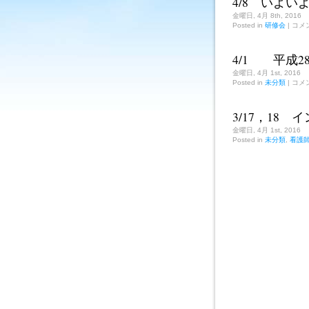
4/8 いよ
護
研
金曜日, 4月 8th, 2016
究
4/8
Posted in
研修会
|
コメ
い
発
よ
表
い
会
4/1 平成2
よ
は
ス
金曜日, 4月 1st, 2016
タ
4/
Posted in
未分類
|
コメ
平
ー
成
ト
28
桜
3/17，18
年
と
度
と
金曜日, 4月 1st, 2016
ス
も
Posted in
未分類
,
看護
タ
に
ー
は
ト
は