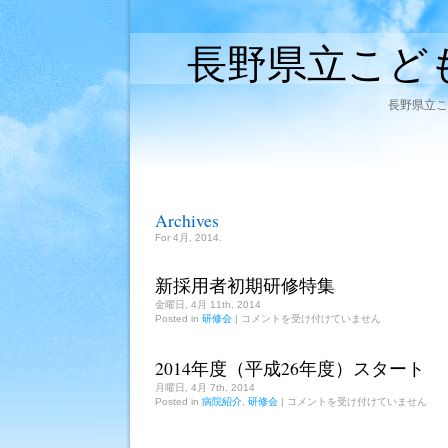
長野県立こど
長野県立こ
Archives
For 4月, 2014.
新採用者初期研修特集
金曜日, 4月 11th, 2014
新
Posted in
研修会
|
コメントを受け付けていません
採
用
者
2014年度（平成26年度）スタート
初
月曜日, 4月 7th, 2014
期
2014
Posted in
病院紹介
研
,
研修会
|
コメントを受け付けていません
年
修
度
特
（平
集