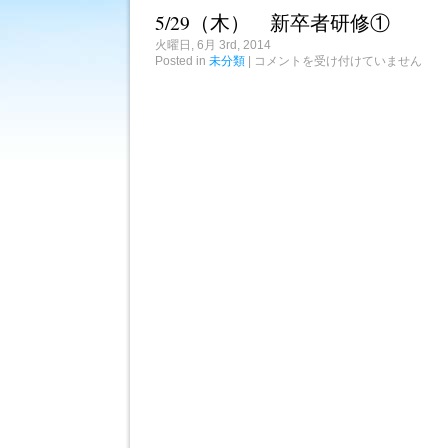
グ
5/29（木） 新卒者研修①
ラ
ン
火曜日, 6月 3rd, 2014
セ
5/29（木）
Posted in
未分類
|
コメントを受け付けていません
ロ
新
ー
卒
ズ
者
の
研
皆
修
さ
①
ん
は
は