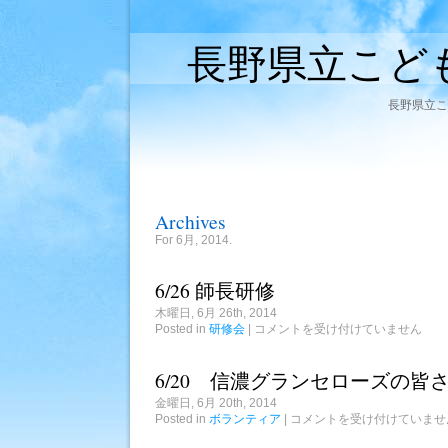
長野県立こど
長野県立こ
Archives
For 6月, 2014.
6/26 師長研修
木曜日, 6月 26th, 2014
6/26
Posted in
研修会
|
コメントを受け付けていません
師
長
研
6/20 信濃グランセローズの皆
修
は
金曜日, 6月 20th, 2014
6/20
Posted in
ボランティア
|
コメントを受け付けていませ
信
濃