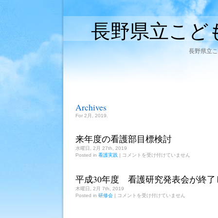
長野県立こど
長野県立こ
Archives
For 2月, 2019.
来年度の看護部目標検討
水曜日, 2月 27th, 2019
来
Posted in
看護実践
|
コメントを受け付けていません
年
度
の
平成30年度 看護研究発表会が終了
看
木曜日, 2月 7th, 2019
護
平
Posted in
研修会
|
コメントを受け付けていません
部
成
目
30
標
年
検