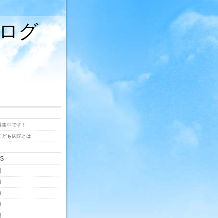
ログ
募集中です！
こども病院とは
ES
月
月
月
月
月