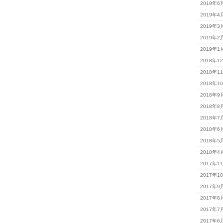
2019年6
2019年4
2019年3
2019年2
2019年1
2018年1
2018年1
2018年1
2018年9
2018年8
2018年7
2018年6
2018年5
2018年4
2017年1
2017年1
2017年9
2017年8
2017年7
2017年6