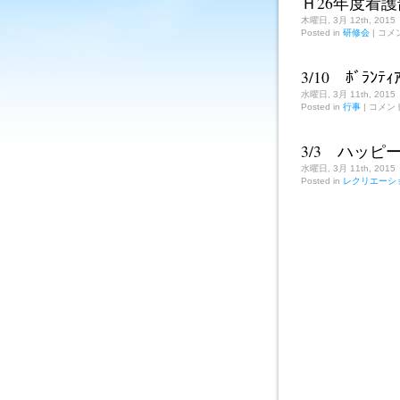
Ｈ26年度看
木曜日, 3月 12th, 2015
Ｈ
Posted in
研修会
|
コメ
26
年
度
3/10 ﾎﾞﾗﾝ
看
護
水曜日, 3月 11th, 2015
部
3/10
Posted in
行事
|
コメン
ﾎﾞ
研
ﾗ
修
ﾝ
後
ﾃ
3/3 ハッ
ｨ
期
ｱ
ま
水曜日, 3月 11th, 2015
交
と
Posted in
レクリエーシ
流
め
会
は
は