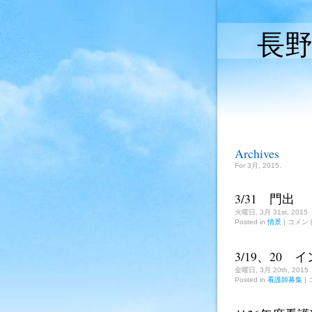
長
Archives
For 3月, 2015.
3/31 門出
火曜日, 3月 31st, 2015
3/31
Posted in
情景
|
コメン
門
出
は
3/19、20
金曜日, 3月 20th, 2015
Posted in
看護師募集
|