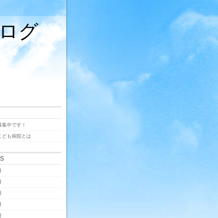
ログ
募集中です！
こども病院とは
ES
月
月
月
月
月