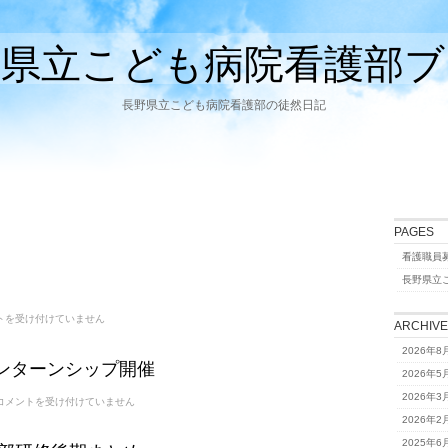
野県立こども病院看護部ブ
長野県立こども病院看護部の徒然日記
PAGES
看護職員
長野県立
トを受け付けていません
ARCHIV
2026年8
 インターンシップ開催
2026年5
2026年3
3/19、
コメントを受け付けていません
20
2026年2
イ
ン
2025年6