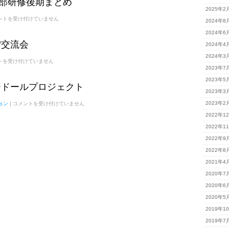
護部研修後期まとめ
タ
2025年2
ー
ン
ントを受け付けていません
2024年8
シ
ッ
2024年6
プ
ﾃｨｱ交流会
2024年4
開
催
2024年3
は
トを受け付けていません
2023年7
2023年5
ピードールプロジェクト
2023年3
3/3
2023年2
ョン
|
コメントを受け付けていません
ハ
2022年1
ッ
ピ
2022年1
ー
ド
2022年9
ー
2022年8
ル
プ
2021年4
ロ
ジ
2020年7
ェ
2020年6
ク
ト
2020年5
は
2019年1
2019年7