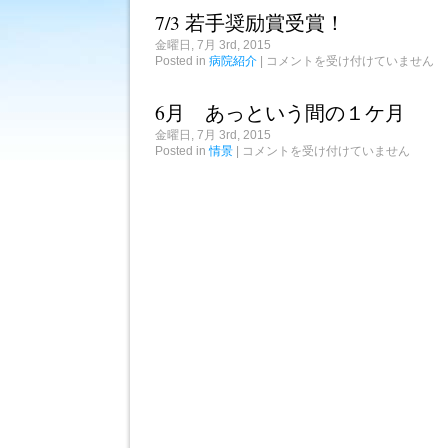
会
7/3 若手奨励賞受賞！
は
金曜日, 7月 3rd, 2015
7/3
Posted in
病院紹介
|
コメントを受け付けていません
若
手
奨
6月 あっという間の１ケ月
励
賞
金曜日, 7月 3rd, 2015
受
6
Posted in
情景
|
コメントを受け付けていません
賞！
月
は
あ
っ
と
い
う
間
の
１
ケ
月
は