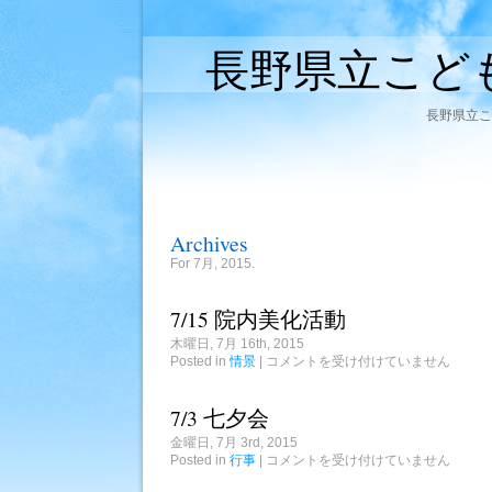
長野県立こど
長野県立こ
Archives
For 7月, 2015.
7/15 院内美化活動
木曜日, 7月 16th, 2015
7/15
Posted in
情景
|
コメントを受け付けていません
院
内
美
7/3 七夕会
化
活
金曜日, 7月 3rd, 2015
動
7/3
Posted in
行事
|
コメントを受け付けていません
は
七
夕