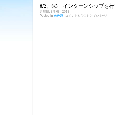
り
体
8/2、8/3 インターンシップを
が
験
あ
は
月曜日, 8月 6th, 2018
り
8/2、
Posted in
未分類
|
コメントを受け付けていません
ま
8/3
し
イ
た
ン
は
タ
ー
ン
シ
ッ
プ
を
行
い
ま
し
た
は