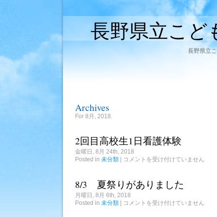
長野県立こど
長野県立こ
Archives
For 8月, 2018.
2回目高校生1日看護体験
金曜日, 8月 24th, 2018
2
Posted in
未分類
|
コメントを受け付けていません
回
目
高
8/3 夏祭りがありました
校
生
月曜日, 8月 6th, 2018
1
8/3
Posted in
未分類
|
コメントを受け付けていません
日
夏
看
祭
護