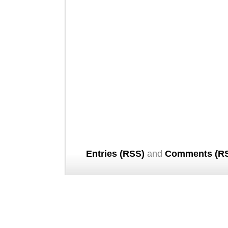
Entries (RSS)
and
Comments (R