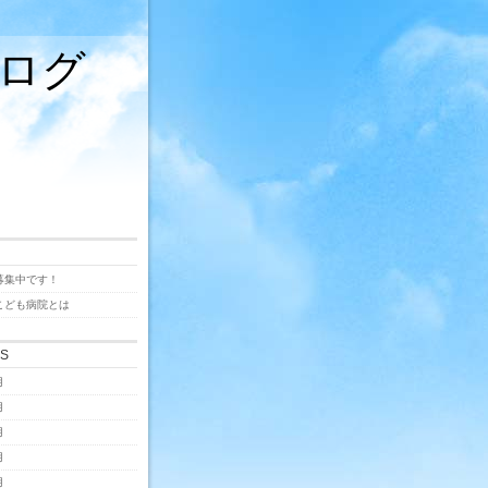
ログ
募集中です！
こども病院とは
ES
月
月
月
月
月