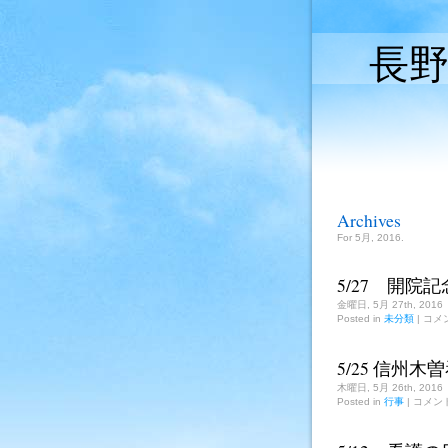
長
Archives
For 5月, 2016.
5/27 開院
金曜日, 5月 27th, 2016
5/2
Posted in
未分類
|
コメ
開
院
記
5/25 信州
念
日
木曜日, 5月 26th, 2016
は
5/25
Posted in
行事
|
コメン
信
州
木