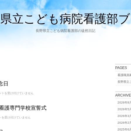
野県立こども病院看護部ブ
長野県立こども病院看護部の徒然日記
PAGES
看護職員
記念日
長野県立
7
ントを受け付けていません
ARCHIV
2026年8
木曽看護専門学校宣誓式
2026年5
2026年3
トを受け付けていません
2026年2
2025年6