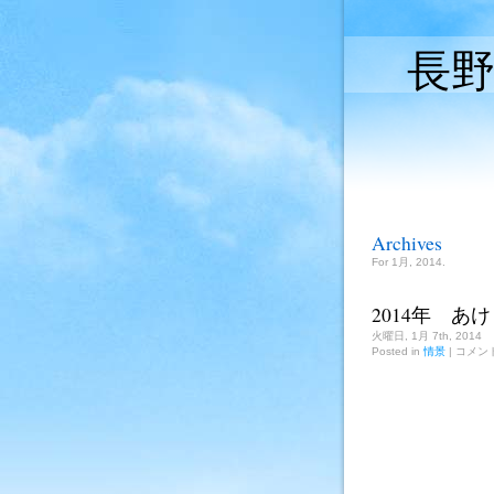
長
Archives
For 1月, 2014.
2014年 
火曜日, 1月 7th, 2014
2014
Posted in
情景
|
コメン
年
あ
け
ま
し
て
お
め
で