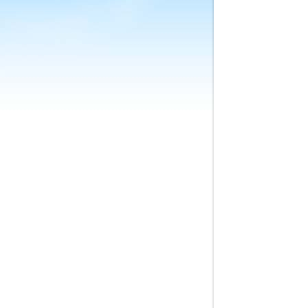
と
う
ご
ざ
い
ま
す
は