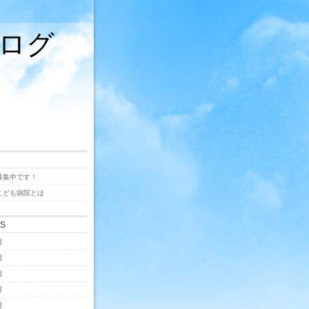
ログ
募集中です！
こども病院とは
ES
月
月
月
月
月