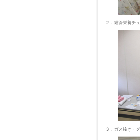
２．経管栄養チ
３．ガス抜き・