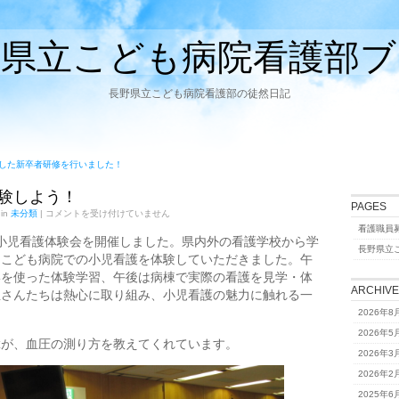
野県立こども病院看護部ブ
長野県立こども病院看護部の徒然日記
した新卒者研修を行いました！
験しよう！
PAGES
小
 in
未分類
|
コメントを受け付けていません
児
看護職員
看
小児看護体験会を開催しました。県内外の看護学校から学
長野県立
護
、こども病院での小児看護を体験していただきました。午
を
形を使った体験学習、午後は病棟で実際の看護を見学・体
体
験
ARCHIV
生さんたちは熱心に取り組み、小児看護の魅力に触れる一
し
。
よ
2026年8
う！
2026年5
は
輩が、血圧の測り方を教えてくれています。
2026年3
2026年2
2025年6