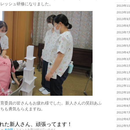
フレッシュ研修になりました。
2013年1
2013年1
2013年9
2013年8
2013年7
2013年6
2013年5
2013年4
2013年3
2013年2
2013年1
2012年1
2012年1
2012年1
2012年9
教育委員の皆さんもお疲れ様でした。新人さんの笑顔あふ
2012年8
たちも勇気もらえますね。
2012年7
2012年6
れた新人さん、頑張ってます！
2012年5
病
d in
未分類
|
コメントを受け付けていません