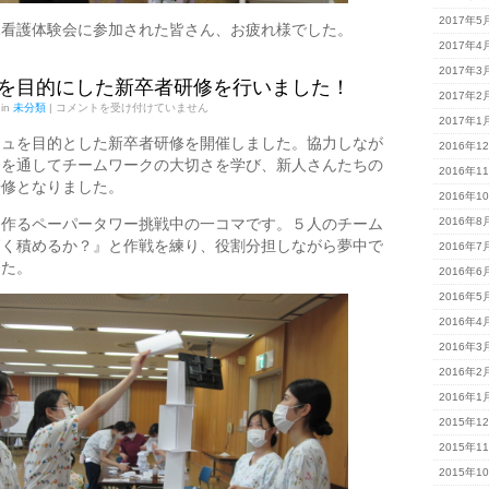
2017年5
児看護体験会に参加された皆さん、お疲れ様でした。
2017年4
2017年3
を目的にした新卒者研修を行いました！
2017年2
リ
 in
未分類
|
コメントを受け付けていません
2017年1
フ
レ
シュを目的とした新卒者研修を開催しました。協力しなが
2016年1
ッ
ムを通してチームワークの大切さを学び、新人さんたちの
シ
2016年1
研修となりました。
ュ
2016年1
を
目
を作るペーパータワー挑戦中の一コマです。５人のチーム
2016年8
的
高く積めるか？』と作戦を練り、役割分担しながら夢中で
に
2016年7
し
した。
2016年6
た
新
2016年5
卒
者
2016年4
研
2016年3
修
を
2016年2
行
2016年1
い
ま
2015年1
し
た！
2015年1
は
2015年1