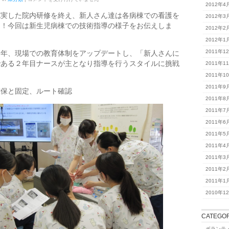
2012年4
棟
に
充実した院内研修を終え、新人さん達は各病棟での看護を
2012年3
配
た！今回は新生児病棟での技術指導の様子をお伝えしま
属
2012年2
さ
2012年1
れ
た
年、現場での教育体制をアップデートし、「新人さんに
2011年1
新
である２年目ナースが主となり指導を行うスタイルに挑戦
人
2011年1
さ
2011年1
ん、
頑
2011年9
確保と固定、ルート確認
張
2011年8
っ
て
2011年7
ま
す！
2011年6
は
2011年5
2011年4
2011年3
2011年2
2011年1
2010年1
CATEGOR
ボランテ