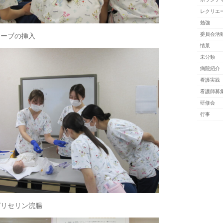
レクリエ
勉強
ューブの挿入
委員会活
情景
未分類
病院紹介
看護実践
看護師募
研修会
行事
グリセリン浣腸