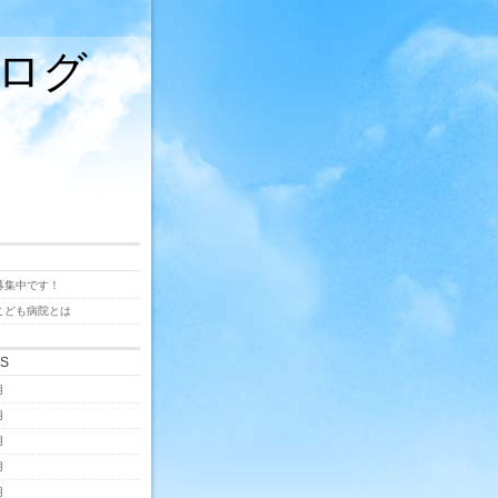
ログ
募集中です！
こども病院とは
ES
月
月
月
月
月