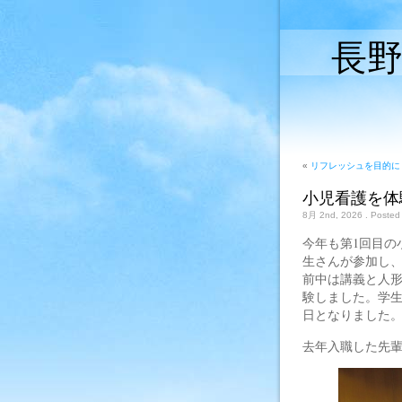
長
«
リフレッシュを目的に
小児看護を体
8月 2nd, 2026
. Posted
今年も第1回目の
生さんが参加し
前中は講義と人
験しました。学
日となりました
去年入職した先