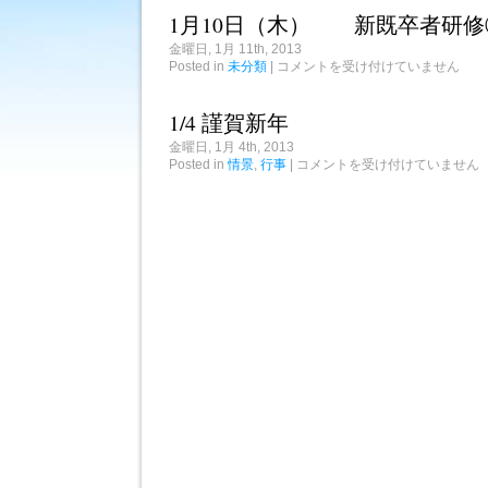
修
ち
1月10日（木） 新既卒者研修
は
つ
き
金曜日, 1月 11th, 2013
は
1
Posted in
未分類
|
コメントを受け付けていません
月
10
日
1/4 謹賀新年
（木）
新
金曜日, 1月 4th, 2013
既
1/4
Posted in
情景
,
行事
|
コメントを受け付けていません
卒
謹
者
賀
研
新
修
年
③
は
は