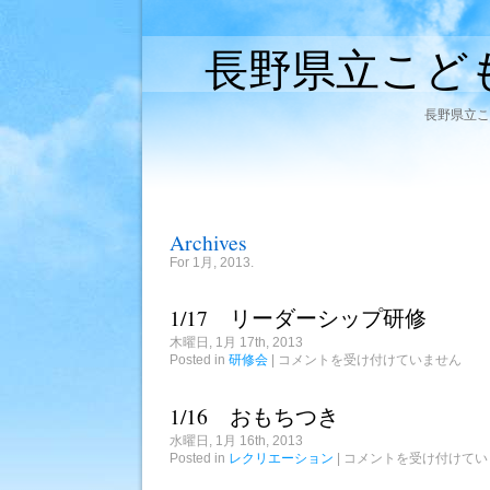
長野県立こど
長野県立こ
Archives
For 1月, 2013.
1/17 リーダーシップ研修
木曜日, 1月 17th, 2013
1/17
Posted in
研修会
|
コメントを受け付けていません
リ
ー
ダ
1/16 おもちつき
ー
シ
水曜日, 1月 16th, 2013
ッ
1/16
Posted in
レクリエーション
|
コメントを受け付けてい
プ
お
研
も