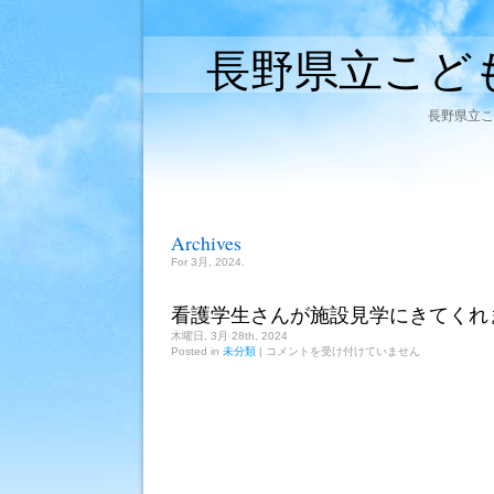
長野県立こど
長野県立こ
Archives
For 3月, 2024.
看護学生さんが施設見学にきてくれ
木曜日, 3月 28th, 2024
看
Posted in
未分類
|
コメントを受け付けていません
護
学
生
さ
ん
が
施
設
見