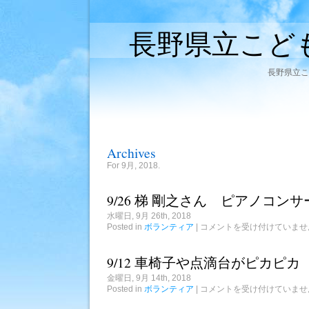
長野県立こど
長野県立こ
Archives
For 9月, 2018.
9/26 梯 剛之さん ピアノコンサ
水曜日, 9月 26th, 2018
9/26
Posted in
ボランティア
|
コメントを受け付けていませ
梯
剛
之
9/12 車椅子や点滴台がピカピカ
さ
ん
金曜日, 9月 14th, 2018
ピ
9/12
Posted in
ボランティア
|
コメントを受け付けていませ
ア
車
ノ
椅