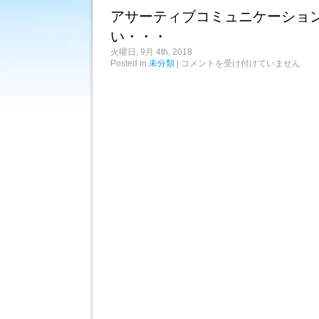
コ
子
アサーティブコミュニケーショ
ン
や
サ
点
い・・・
ー
滴
ト
台
火曜日, 9月 4th, 2018
は
が
ア
Posted in
未分類
|
コメントを受け付けていません
ピ
サ
カ
ー
ピ
テ
カ
ィ
は
ブ
コ
ミ
ュ
ニ
ケ
ー
シ
ョ
ン
を
心
が
け
た
い・・・
は