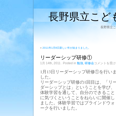
長野県立こど
長野県立こ
«
2011年1月8日新しい年が始まりました。
リーダーシップ研修①
リ
1月 14th, 2011
. Posted in
勉強
,
研修会
コメントを受け
ー
ダ
1月13日リーダーシップ研修①を行い
ー
した。
シ
リーダーシップ研修の1回目は、「リ
ッ
プ
ダーシップとは」ということを学び、
研
体験学習を通して、自分のできること
修
①
に気づくということをねらいに開催し
は
ました。体験学習ではブラインドウォ
ークを行いました。