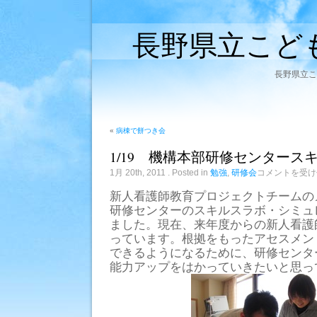
長野県立こど
長野県立こ
«
病棟で餅つき会
1/19 機構本部研修センタース
1/19
1月 20th, 2011
. Posted in
勉強
,
研修会
コメントを受け
機
構
新人看護師教育プロジェクトチームの
本
研修センターのスキルスラボ・シミュ
部
研
ました。現在、来年度からの新人看護
修
っています。根拠をもったアセスメン
セ
ン
できるようになるために、研修センタ
タ
能力アップをはかっていきたいと思っ
ー
ス
キ
ル
ス