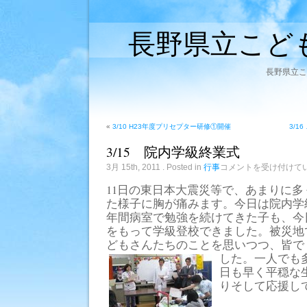
長野県立こど
長野県立こ
«
3/10 H23年度プリセプター研修①開催
3/
3/15 院内学級終業式
3/15
3月 15th, 2011
. Posted in
行事
コメントを受け付けて
院
内
11日の東日本大震災等で、あまりに
学
た様子に胸が痛みます。今日は院内学
級
終
年間病室で勉強を続けてきた子も、今
業
をもって学級登校できました。被災地
式
は
どもさんたちのことを思いつつ、皆で
した。一人でも
日も早く平穏な
りそして応援し