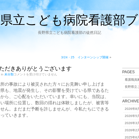
野県立こども病院看護部ブ
長野県立こども病院看護部の徒然日記
3/24・25 インターンシップ開催
»
配いただきありがとうございます
PAGES
3/16
 in
未分類
コメントを受け付けていません
ご
看護職員
心
電所の事故により被災された方々にお見舞い申し上げま
配
長野県立
野県も、地震が発生し、その影響を受けている県であるた
い
た
々から、ご心配をいただいています。幸いにも、当院は、
だ
ARCHIV
近い場所に位置し、数回の揺れは体験しましたが、被害等
き
ません。まだまだ予断を許しませんが、今私たちにできる
あ
2026年8
り
やっていきます。
2026年5
が
と
2026年3
う
ご
2026年2
ざ
2025年6
い