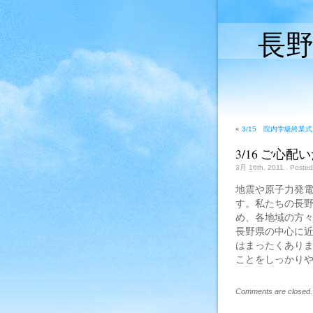
長
«
3/15 院内学級終業式
3/16 ご心
3月 16th, 2011
. Posted
地震や原子力発
す。私たちの長
め、各地域の方
長野県の中心に
はまったくあり
ことをしっかり
Comments are closed.