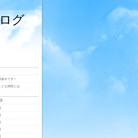
ログ
募集中です！
こども病院とは
ES
月
月
月
月
月