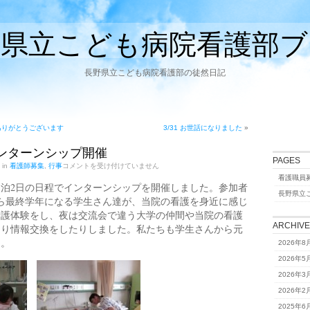
野県立こども病院看護部ブ
長野県立こども病院看護部の徒然日記
きありがとうございます
3/31 お世話になりました
»
 インターンシップ開催
PAGES
3/24・
 in
看護師募集
,
行事
コメントを受け付けていません
25
看護職員
イ
に、1泊2日の日程でインターンシップを開催しました。参加者
ン
長野県立
から最終学年になる学生さん達が、当院の看護を身近に感じ
タ
ー
看護体験をし、夜は交流会で違う大学の仲間や当院の看護
ン
ARCHIV
たり情報交換をしたりしました。私たちも学生さんから元
シ
た。
ッ
2026年8
プ
2026年5
開
催
2026年3
は
2026年2
2025年6