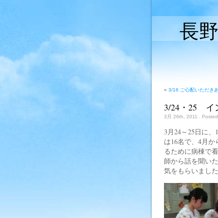
長
«
3/16 ご心配いただ
3/24・25
3月 26th, 2011
. Posted
3月24～25日
は16名で、4月
るために病棟で
師から話を聞い
気をもらいまし