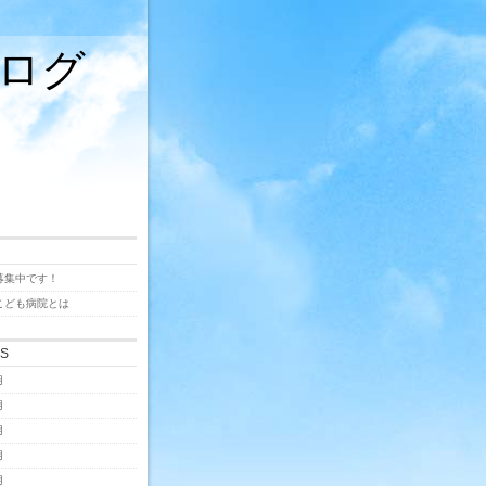
ログ
募集中です！
こども病院とは
ES
月
月
月
月
月