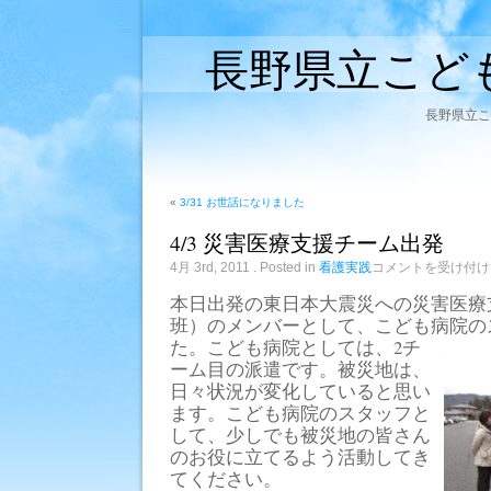
長野県立こど
長野県立こ
«
3/31 お世話になりました
4/3 災害医療支援チーム出発
4/3
4月 3rd, 2011
. Posted in
看護実践
コメントを受け付け
災
害
本日出発の東日本大震災への災害医療
医
班）のメンバーとして、こども病院の
療
支
た。こども病院としては、2チ
援
ーム目の派遣です。被災地は、
チ
ー
日々状況が変化していると思い
ム
ます。こども病院のスタッフと
出
して、少しでも被災地の皆さん
発
は
のお役に立てるよう活動してき
てください。