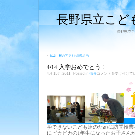
長野県立こど
長野県立こ
«
4/13 桜の下で？お花見弁当
4/14 入学おめでとう！
4/14
4月 15th, 2011
. Posted in
情景
コメントを受け付けて
入
学
お
め
で
と
う！
は
学できないこども達のために訪問授業
にピカピカの1年生になったお子さん