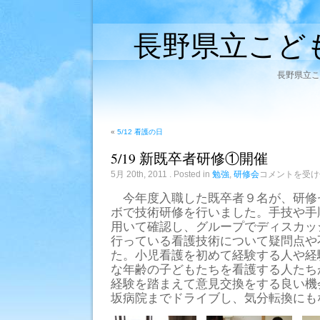
長野県立こど
長野県立こ
«
5/12 看護の日
5/19 新既卒者研修①開催
5/19
5月 20th, 2011
. Posted in
勉強
,
研修会
コメントを受け
新
既
今年度入職した既卒者９名が、研修
卒
ボで技術研修を行いました。手技や手
者
研
用いて確認し、グループでディスカッ
修
行っている看護技術について疑問点や
①
開
た。小児看護を初めて経験する人や経
催
な年齢の子どもたちを看護する人たち
は
経験を踏まえて意見交換をする良い機
坂病院までドライブし、気分転換にも