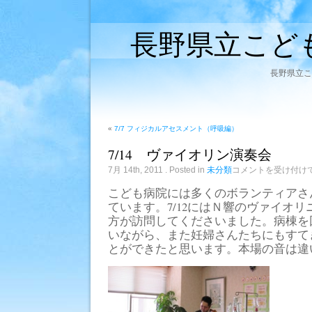
長野県立こど
長野県立こ
«
7/7 フィジカルアセスメント（呼吸編）
7/14 ヴァイオリン演奏会
7/14
7月 14th, 2011
. Posted in
未分類
コメントを受け付け
ヴ
ァ
こども病院には多くのボランティアさ
イ
ています。7/12にはＮ響のヴァイオ
オ
リ
方が訪問してくださいました。病棟を
ン
いながら、また妊婦さんたちにもすて
演
奏
とができたと思います。本場の音は違
会
は