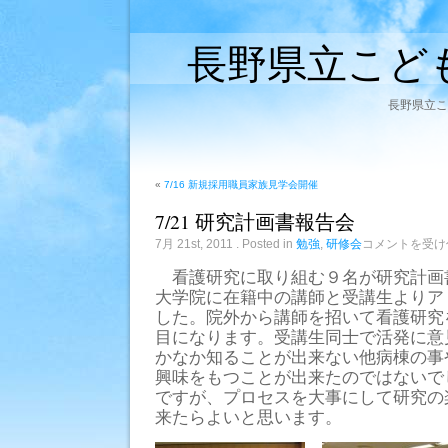
長野県立こど
長野県立こ
«
7/16 新規採用職員家族見学会開催
7/21 研究計画書報告会
7/21
7月 21st, 2011
. Posted in
勉強
,
研修会
コメントを受け
研
究
看護研究に取り組む９名が研究計画
計
大学院に在籍中の講師と受講生よりア
画
書
した。院外から講師を招いて看護研究
報
目になります。受講生同士で活発に意
告
会
かなか知ることが出来ない他病棟の事
は
興味をもつことが出来たのではないで
ですが、プロセスを大事にして研究の
来たらよいと思います。