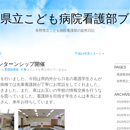
野県立こども病院看護部ブ
長野県立こども病院看護部の徒然日記
①
平成24年度スタート
»
 インターンシップ開催
PAGES
3/22、
d in
看護師募集
,
行事
コメントを受け付けていません
23
看護職員
イ
を行いました。今回は県内外から21名の看護学生さんが
ン
長野県立
。病棟では先輩看護師が丁寧にお世話をしてくれました。
タ
ー
できました。また、夜はお互いの学校の情報交換を行うな
ン
ARCHIV
流を図っていました。看護師を目指す学生さんは本当にま
シ
なさん、来年お待ちしています。
ッ
2026年8
プ
2026年5
開
催
2026年3
は
2026年2
2025年6