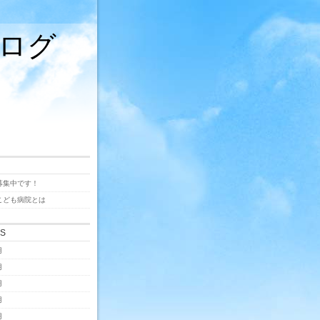
ログ
募集中です！
こども病院とは
ES
月
月
月
月
月