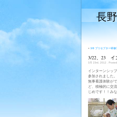
長
«
3/8 プリセプター研修
3/22、23
3月 23rd, 2012
. Poste
インターンシップ
参加されました
無事看護体験が
ど、積極的に交
じめです！！み