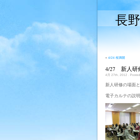
長
«
4/24 桜満開
4/27 新人
4月 27th, 2012
. Poste
新人研修の場面
電子カル