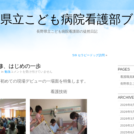
野県立こども病院看護部ブ
長野県立こども病院看護部の徒然日記
5/9 セラピードッグ訪問
»
研修、はじめの一歩
PAGES
4/27
d in
勉強
コメントを受け付けていません
新
看護職員
人
と初めての現場デビューの一場面を特集します。
研
長野県立
修、
テの説明 看護技術
は
じ
ARCHIV
め
の
2026年8
一
2026年5
歩
は
2026年3
2026年2
2025年6