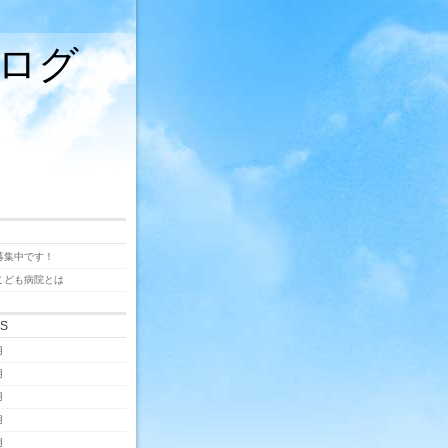
ログ
募集中です！
こども病院とは
ES
月
月
月
月
月