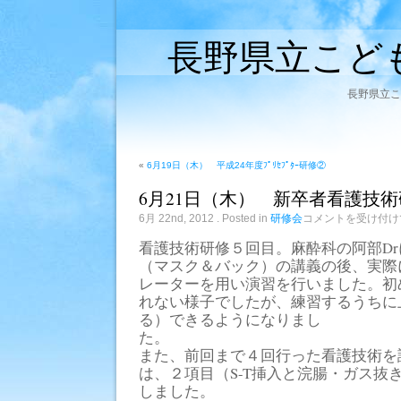
長野県立こど
長野県立こ
«
6月19日（木） 平成24年度ﾌﾟﾘｾﾌﾟﾀｰ研修②
6月21日（木） 新卒者看護技
6
6月 22nd, 2012
. Posted in
研修会
コメントを受け付け
月
21
看護技術研修５回目。麻酔科の阿部D
日
（マスク＆バック）の講義の後、実際
（木）
新
レーターを用い演習を行いました。初
卒
れない様子でしたが、練習するうちに
者
看
る）できるようになりまし
護
た
技
術
また、前回まで４回行った看護技術を
研
は、２項目（S-T挿入と浣腸・ガス抜
修
しました。
⑤
は