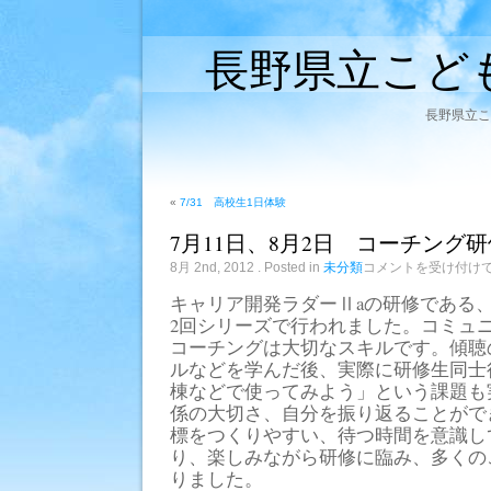
長野県立こど
長野県立こ
«
7/31 高校生1日体験
7月11日、8月2日 コーチング
7
8月 2nd, 2012
. Posted in
未分類
コメントを受け付け
月
11
キャリア開発ラダーⅡaの研修である
日、
8
2回シリーズで行われました。コミュ
月
コーチングは大切なスキルです。傾聴
2
日
ルなどを学んだ後、実際に研修生同士
コ
棟などで使ってみよう」という課題も
ー
チ
係の大切さ、自分を振り返ることがで
ン
標をつくりやすい、待つ時間を意識し
グ
り、楽しみながら研修に臨み、多くの
研
修
りました。
Ⅰ①・