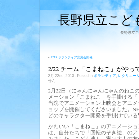
長野県立こど
長野県立こ
«
2/19 ボランティア交流会開催
2/22 チーム「こまねこ」がやっ
2月 22nd, 2013
. Posted in
ボランティア
,
レクリエー
せん
2月22日（にゃんにゃんにゃんのねこ
メーション「こまねこ」を手掛ける「
当院でアニメーション上映会とアニメ
ョップを開催してくださいました。N
どのキャラクター開発を手掛けている
かわいい「こまねこ」のアニメーショ
は、自分たちで「回転のぞき絵」のア
みました。こども達も、実は大人の方