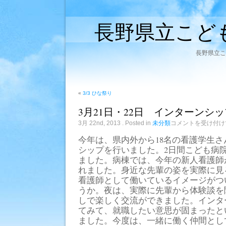
長野県立こど
長野県立こ
«
3/3 ひな祭り
3月21日・22日 インターンシ
3
3月 22nd, 2013
. Posted in
未分類
コメントを受け付け
月
21
今年は、県内外から18名の看護学生
日・
22
シップを行いました。2日間こども病
日
ました。病棟では、今年の新人看護師
イ
ン
れました。身近な先輩の姿を実際に見
タ
看護師として働いているイメージがつ
ー
うか。夜は、実際に先輩から体験談を
ン
シ
しで楽しく交流ができました。インタ
ッ
てみて、就職したい意思が固まったと
プ
開
ました。今度は、一緒に働く仲間とし
催