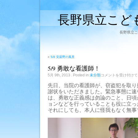
長野県立こど
長野県立こ
«
5/8 安曇野の風景
5/9 勇敢な看護師！
5/9
5月 9th, 2013
. Posted in
未分類
コメントを受け付けて
勇
敢
先日、当院の看護師が、窃盗犯を取り
な
謝状をいただきました。緊急事態に速
看
護
は、勇敢な正義感は勿論のこと、日頃
師！
ョンなどを行っていることも役に立っ
は
それにしても、本人に怪我もなく無事