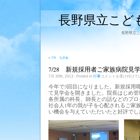
長野県立こど
長野県立こ
«
7/5 七夕会
7/28 新規採用者ご家族病院見
7/28
7月 30th, 2013
. Posted in
行事
コメントを受け付けて
新
規
今年で3回目になりました。新規採用
採
て見学会を開きました。院長はじめ管
用
者
各所属の科長、師長との話などのプロ
ご
社会人1年の我が子を心配されるご家
家
族
い機会を与えていただいたと好評でし
病
院
見
学
会
は