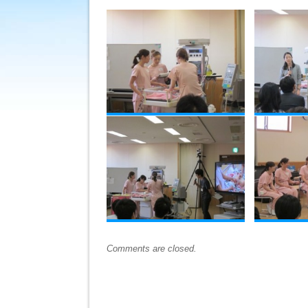
ン
研
修）
は
Comments are closed.