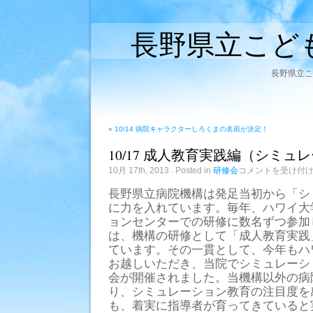
長野県立こど
長野県立こ
«
10/14 病院キャラクターしろくまの名前が決定！
10/17 成人教育実践編（シミュ
10/17
10月 17th, 2013
. Posted in
研修会
コメントを受け付
成
人
長野県立病院機構は発足当初から「シ
教
に力を入れています。毎年、ハワイ大学S
育
実
ョンセンターでの研修に数名ずつ参加
践
は、機構の研修として「成人教育実践
編
（シ
ています。その一貫として、今年もハワ
ミ
お越しいただき、当院でシミュレーシ
ュ
会が開催されました。当機構以外の病
レ
ー
り、シミュレーション教育の注目度を
シ
も、着実に指導者が育ってきていると
ョ