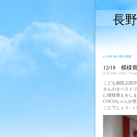
長
«
12/4 冬の寒さ到来
12/18 模様
12月 18th, 2013
. Post
こども病院入院
さんのタペスト
に模様替えをしま
COCOちゃんが
ことでしょう。