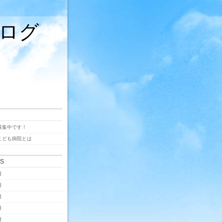
ログ
募集中です！
こども病院とは
ES
月
月
月
月
月