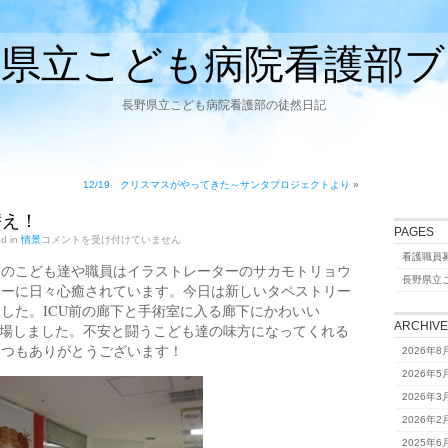
野県立こども病院看護部ブ
長野県立こども病院看護部の徒然日記
12/19 クリスマスがやってきた～サンタプロジェクトより
»
替え！
PAGES
12/18
ed in
情景
コメントを受け付けていません
模
看護職員
様
中のこども達や職員はイラストレーターのサカモトリョウ
替
長野県立
リーに日々心癒されています。今日は新しいタペストリー
え！
は
した。ICU前の廊下と手術室に入る廊下にかわいい
ARCHIV
登場しました。不安と闘うこども達の味方になってくれる
いつもありがとうございます！
2026年8
2026年5
2026年3
2026年2
2025年6