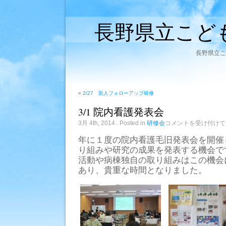
長野県立こど
長野県立こ
«
2/27 新人フォローアップ研修
3/1 院内看護発表会
3/1
3月 4th, 2014
. Posted in
研修会
コメントを受け付けて
院
内
年に１度の院内看護毛旧発表会を開催
看
り組みや研究の成果を発表する機会で
護
発
活動や病棟独自の取り組みはこの機会
表
あり、貴重な時間となりました。
会
は