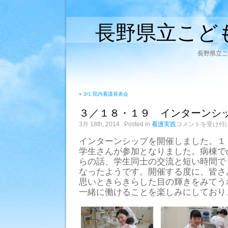
長野県立こど
長野県立こ
«
3/1 院内看護発表会
３／１８・１９ インターンシ
３
3月 18th, 2014
. Posted in
看護実践
コメントを受け付
／
１
インターンシップを開催しました。１
８・
学生さんが参加となりました。病棟で
１
らの話、学生同士の交流と短い時間で
９
イ
なったようです。開催する度に、皆さ
ン
思いときらきらした目の輝きをみてう
タ
ー
一緒に働けることを楽しみにしており
ン
シ
ッ
プ
は