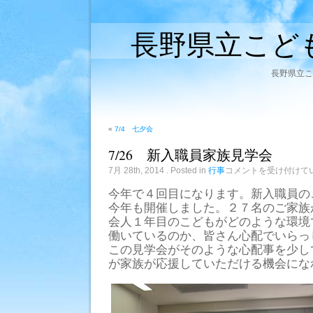
長野県立こど
長野県立こ
«
7/4 七夕会
7/26 新入職員家族見学会
7/26
7月 28th, 2014
. Posted in
行事
コメントを受け付けて
新
入
今年で４回目になります。新入職員の
職
今年も開催しました。２７名のご家族
員
家
会人１年目のこどもがどのような環境
族
働いているのか、皆さん心配でいらっ
見
学
この見学会がそのような心配事を少し
会
が家族が応援していただける機会にな
は