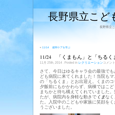
長野県立こど
長野県立こ
«
11/14 緩和ケアを学ぶ
11/24 「くまもん」と「ちる
11/24
11月 25th, 2014
. Posted in
レクリエーション
コメン
「く
ま
さて、今日はゆるキャラ会の最強でも
も
ども病院に来てくれました！当院もマ
ん」
と
の「ちるくま」とお出迎え。くまのコ
「ち
夕飯前にもかかわらず、病棟ではこど
る
く
まちかと待ち構えてくれていました。
ま」
たが、病院内を身軽な動きで
くま
なく
の
た。入院中のこどもや家族に笑顔をく
コ
ラ
うございました。
ボ
は