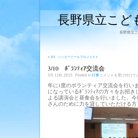
長野県立こど
長野県立こ
«
3/3 ハッピードールプロジェクト
3/10 ﾎﾞﾗﾝﾃｨｱ交流会
3/10
3月 11th, 2015
. Posted in
行事
コメントを受け付けて
ﾎﾞ
ﾗ
年に1度のボランティア交流会を行い
ﾝ
ﾃ
になっているﾎﾞﾗﾝﾃｨｱの方々をお招
ｨ
ｱ
よる講演会と昼食会を行いました。今
交
さんのために力を貸していただける方
流
会
は