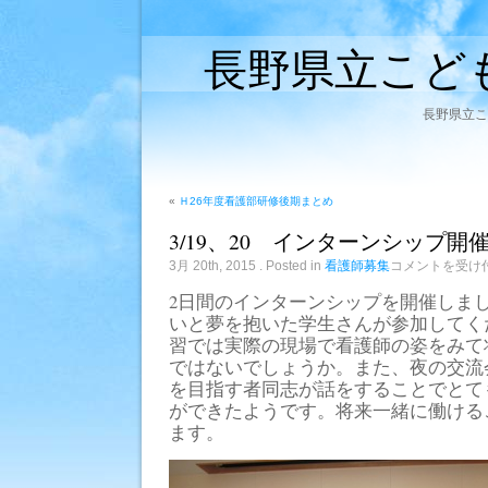
長野県立こど
長野県立こ
«
Ｈ26年度看護部研修後期まとめ
3/19、20 インターンシップ開
3/19、
3月 20th, 2015
. Posted in
看護師募集
コメントを受け
20
イ
2日間のインターンシップを開催しま
ン
いと夢を抱いた学生さんが参加してく
タ
ー
習では実際の現場で看護師の姿をみて
ン
ではないでしょうか。また、夜の交流
シ
ッ
を目指す者同志が話をすることでとて
プ
ができたようです。将来一緒に働ける
開
ます。
催
は