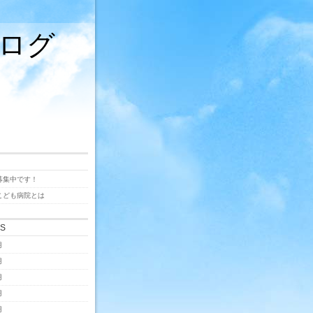
ログ
募集中です！
こども病院とは
ES
月
月
月
月
月