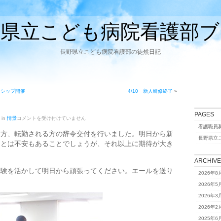
野県立こども病院看護部ブ
長野県立こども病院看護部の徒然日記
ンシップ開催
4/10 新人研修終了
»
PAGES
3/31
 in
情景
コメントを受け付けていません
門
看護職員
出
る方、転勤される方の辞令交付を行いました。明日から新
は
長野県立
ことは不安もあることでしょうが、それ以上に期待が大き
ARCHIV
経験を活かして明日から頑張ってください。エールを送り
2026年8
2026年5
2026年3
2026年2
2025年6