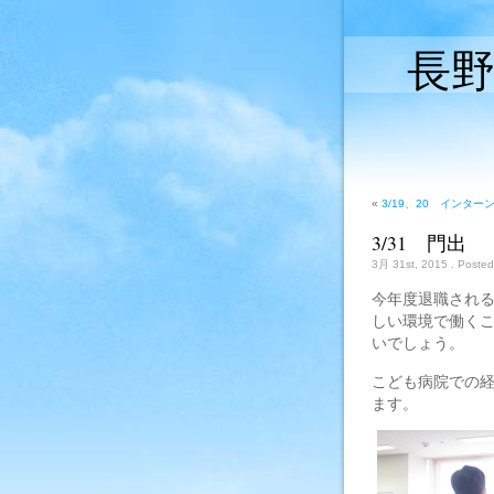
長
«
3/19、20 インター
3/31 門出
3月 31st, 2015
. Posted
今年度退職され
しい環境で働く
いでしょう。
こども病院での
ます。