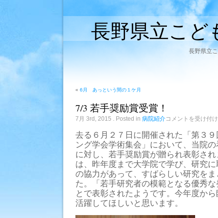
長野県立こど
長野県立こ
«
6月 あっという間の１ケ月
7/3 若手奨励賞受賞！
7/3
7月 3rd, 2015
. Posted in
病院紹介
コメントを受け付け
若
手
去る６月２７日に開催された「第３９
奨
ング学会学術集会」において、当院の
励
賞
に対し、若手奨励賞が贈られ表彰され
受
は、昨年度まで大学院で学び、研究に
賞！
は
の協力があって、すばらしい研究をま
た。「若手研究者の模範となる優秀な
とで表彰されたようです。今年度から
活躍してほしいと思います。