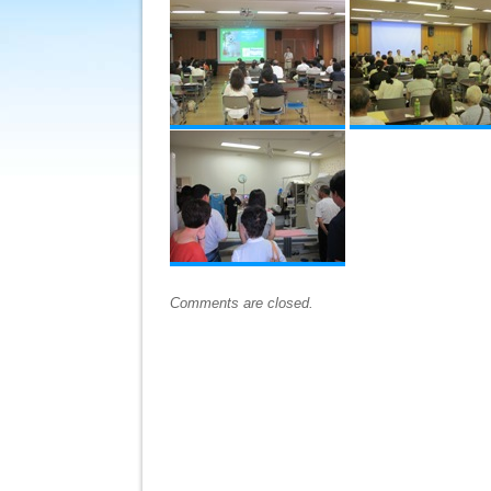
見
学
会
は
Comments are closed.