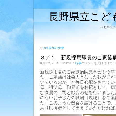
長野県立こど
長野県立こ
«
7/15 院内美化活動
８／１ 新規採用職員のご家族
８
8月 5th, 2015
. Posted in
行事
コメントを受け付けてい
／
１
新規採用者のご家族病院見学会も今年
新
た。ご家族は社会人となった我が子が
規
いているのか」と毎日心配をされてい
採
用
母、祖父母、御兄弟をお招きして、病
職
び直属の上司と顔合わせを行いました
員
の
のないお子さんの職場（現場）をご案
ご
た。このような機会を設けることで、
家
族
あり応援者として支えていただければ
病
院