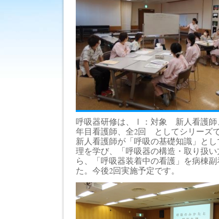
修
（ﾌﾟ
ﾘ
ｾ
ﾌﾟ
ﾀ
ｰ
研
修・
呼
吸
器
研
修・
コ
ー
チ
ン
呼吸器研修は、Ⅰ：対象 新人看護師
グ
研
年目看護師、全2回 としてシリーズ
修・
新人看護師が「呼吸の基礎知識」とし
新
既
理を学び、「呼吸器の構造・取り扱い
卒
ら、「呼吸器装着中の看護」を病棟副
者
た。今後2回実施予定です。
研
修）
は