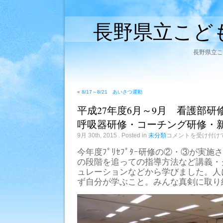
長野県立こど
長野県立こ
«
8/17～8/21 あいさつ運動
平成27年度6月～9月 看護部研修（
呼吸器研修・コーチング研修・
平
9月 30th, 2015
. Posted in
未分類
コメントを受け付け
成
27
今年度ﾌﾟﾘｾﾌﾟﾀｰ研修の②・③が実
年
の段階を追っての指導方法など講義・
度
6
ュレーションなどから学びました。人
月
ず自分が学ぶこと。みんな真剣に取り
～
9
月
看
護
部
研