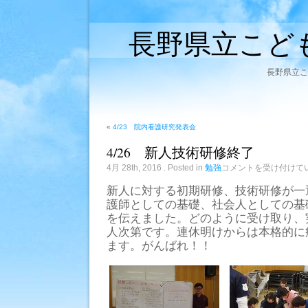
長野県立こど
長野県立こ
«
4/23 院内看護研究発表会
4/26 新人技術研修終了
4/26
4月 28th, 2016
. Posted in
勉強
コメントを受け付けて
新
人
新人に対する初期研修、技術研修が一
技
護師としての基礎、社会人としての基
術
研
を伝えました。どのように受け取り、
修
人次第です。連休明けからは本格的に
終
了
ます。がんばれ！！
は