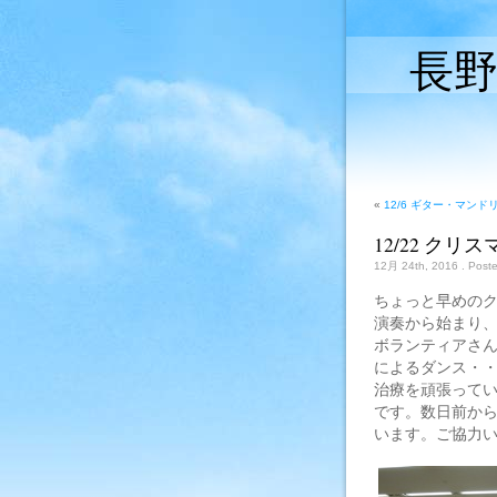
長
«
12/6 ギター・マンド
12/22 クリ
12月 24th, 2016
. Post
ちょっと早めの
演奏から始まり
ボランティアさ
によるダンス・
治療を頑張って
です。数日前か
います。ご協力