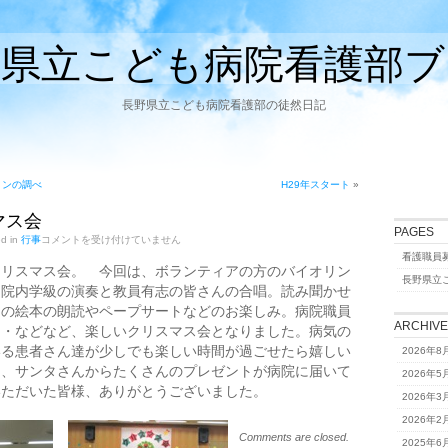
野県立こども病院看護部ブ
長野県立こども病院看護部の徒然日記
リンの調べ
H29年スタート
»
スマス会
PAGES
12/22
ed in
行事
コメントを受け付けていません
ク
看護職員
リ
クリスマス会。 今回は、ボランティアの方のバイオリン
ス
長野県立
、院内学級の演奏と教員有志の皆さんの合唱。読み聞かせ
マ
ス
んの絵本の朗読やペープサートなどのお楽しみ。病院職員
会
ARCHIV
・・などなど、楽しいクリスマス会となりました。病気の
は
いる患者さん達が少しでも楽しい時間が過ごせたら嬉しい
2026年8
ら、サンタさんからたくさんのプレゼントが病院に届いて
2026年5
いただいた皆様、ありがとうございました。
2026年3
2026年2
Comments are closed.
2025年6