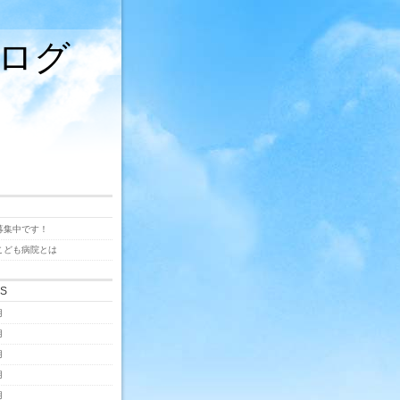
ログ
募集中です！
こども病院とは
ES
月
月
月
月
月