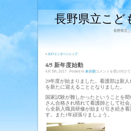
長野県立こど
長野県立こ
«
3/17インターンシップ
4/5 新年度始動
4/5
4月 5th, 2017
. Posted in
未分類
コメントを受け付けて
新
年
29年度が始まりました。看護部は新人1
度
を新たに迎えることとなりました。
始
動
は
国家試験が難しかったということを聞
さん合格され晴れて看護師として社会
ら全新入職員研修が始まり引き続き看
す。また1年頑張りましょう。