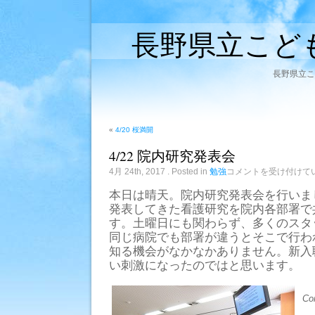
長野県立こど
長野県立こ
«
4/20 桜満開
4/22 院内研究発表会
4/22
4月 24th, 2017
. Posted in
勉強
コメントを受け付けて
院
内
本日は晴天。院内研究発表会を行いま
研
発表してきた看護研究を院内各部署で
究
発
す。土曜日にも関わらず、多くのスタ
表
同じ病院でも部署が違うとそこで行わ
会
は
知る機会がなかなかありません。新入
い刺激になったのではと思います。
Co